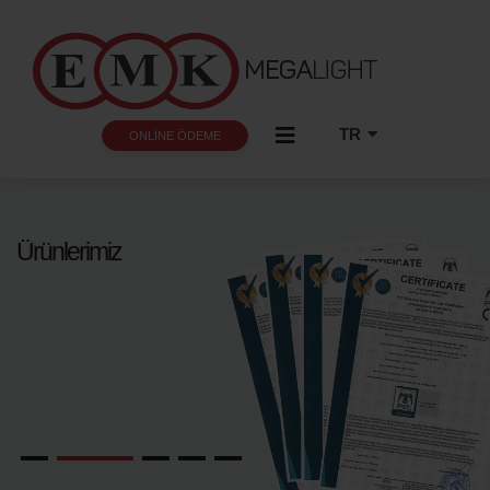
TR
ONLİNE ÖDEME
EN
AR
RU
Ürünlerimiz
ÜRÜNE GİT